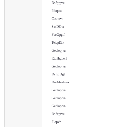
Dsfgrgvu
Il4opsa
Caskovs
SasDGer
FeoGpglf
TeloplGF
Gedlopjva
Rtolihgverf
Gedlopjva
DsfgrDgf
DorMastevrr
Gedlopjva
Gedlopjva
Gedlopjva
Dsfgrgvu
Flopvh