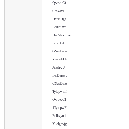
QwoeuGi
Caskovs
DsfgrDgf
Bedloikva
DorMastefvrr
Feoplfvf
GSasDero
VitebsEkF
JelofpgU
FerDerovd
GSasDero
Tylopwvif
QwoeuGi
1TylopwF
Polhvyud
Yuolgovjg