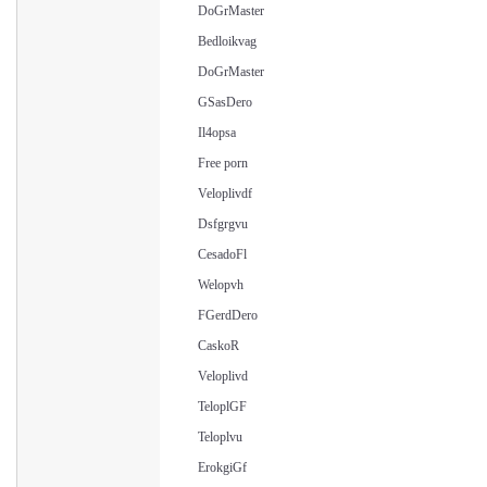
DoGrMaster
Bedloikvag
DoGrMaster
GSasDero
Il4opsa
Free porn
Veloplivdf
Dsfgrgvu
CesadoFl
Welopvh
FGerdDero
CaskoR
Veloplivd
TeloplGF
Teloplvu
ErokgiGf