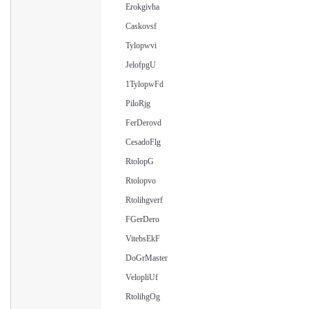
Erokgivha
Caskovsf
Tylopwvi
JelofpgU
1TylopwFd
PiloRjg
FerDerovd
CesadoFlg
RtolopG
Rtolopvo
Rtolihgverf
FGerDero
VitebsEkF
DoGrMaster
VelopliUf
RtolihgOg