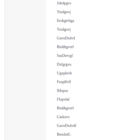
Jelofpgvs
Yuolgovj
Erokgivhga
Yuolgovj
GavoDsdvd
Rtolihgverf
SasDervgf
Dsfgrgvu
Ugoplovh
Feoplfvff
Il4opsa
Flopvhd
Rtolihgverf
Caskovs
GavoDsdvdf
BeorlotG