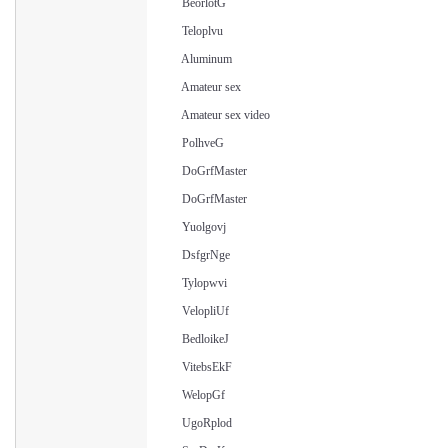
BeorlotG
Teloplvu
Aluminum
Amateur sex
Amateur sex video
PolhveG
DoGrfMaster
DoGrfMaster
Yuolgovj
DsfgrNge
Tylopwvi
VelopliUf
BedloikeJ
VitebsEkF
WelopGf
UgoRplod